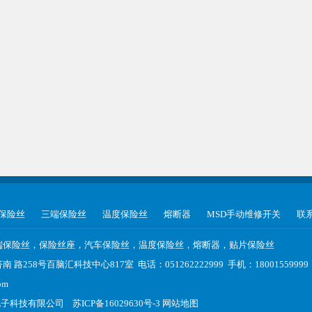
保险丝
三端保险丝
温度保险丝
熔断器
MSD手动维修开关
联
端保险丝，保险丝座，汽车保险丝，温度保险丝，熔断器，贴片保险丝
路258号百脑汇科技中心817室 电话：051262222999 手机：1800155999
om
电子科技有限公司
苏ICP备16029630号-3
网站地图