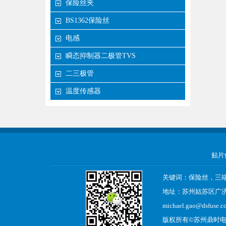
保险丝夹
BS1362保险丝
电感
瞬态抑制器二极管TVS
二三极管
温度传感器
贴片
关键词：保险丝，三
地址：苏州姑苏区广济南 
michael.gao@dsfuse.c
版权所有©
苏州鼎时