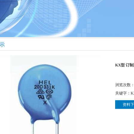
示
KX型 订
浏览次数：3
关键字：K
资料