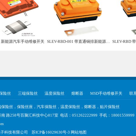
02 新能源汽车手动维修开关
SLEV-RBD-001 带直通铜排新能源汽车手动维修盒子
SLEV-RBD 
保险丝
三端保险丝
温度保险丝
熔断器
MSD手动维修开关
联
端保险丝，保险丝座，汽车保险丝，温度保险丝，熔断器，贴片保险丝
路258号百脑汇科技中心817室 电话：051262222999 手机：1800155999
om
电子科技有限公司
苏ICP备16029630号-3
网站地图