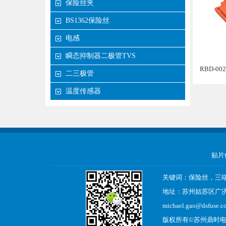
保险丝夹
BS1362保险丝
电感
瞬态抑制器二极管TVS
RBD-0
二三极管
温度传感器
贴片
关键词：保险丝，三
地址：苏州姑苏区广济南 
michael.gao@dsfuse.c
版权所有©
苏州鼎时