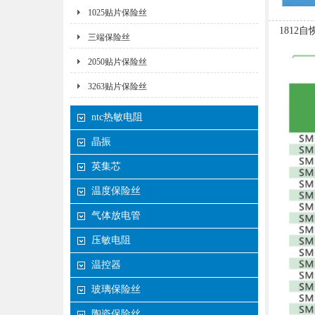
1025贴片保险丝
1812
三端保险丝
2050贴片保险丝
3263贴片保险丝
ntc热敏电阻
晶振
英集芯
温度保险丝
气体放电管
压敏电阻
温控器
玻璃保险丝
陶瓷保险丝